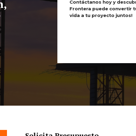
n,
Contáctanos hoy y descub
Frontera
puede
convertir 
r
vida a tu proyecto juntos!
Solicita Presupuesto