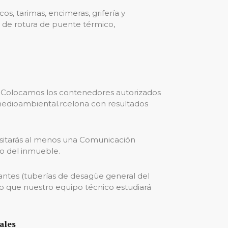
, tarimas, encimeras, grifería y
as de rotura de puente térmico,
. Colocamos los contenedores autorizados
 medioambiental.rcelona con resultados
esitarás al menos una Comunicación
so del inmueble.
jantes (tuberías de desagüe general del
 lo que nuestro equipo técnico estudiará
ales