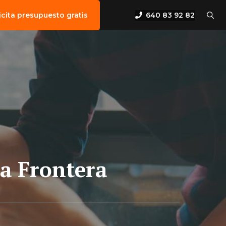
640 83 92 82
icita presupuesto gratis
la Frontera