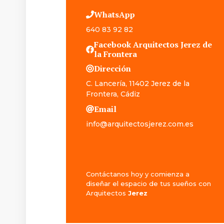
WhatsApp
640 83 92 82
Facebook Arquitectos
Jerez de
la Frontera
Dirección
C. Lancería, 11402 Jerez de la
Frontera, Cádiz
Email
info@arquitectosjerez.com.es
Contáctanos hoy y comienza a
diseñar el espacio de tus sueños con
Arquitectos
Jerez